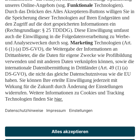
buchen Sie Ihr Ticket direkt über
diesen Link!
Tickets
Newsblog
EN
Kontakt
FAQ
Downloads
Newsletter
Impressum
Datenschutz
Cookies
Erklärung zur Barrierefreiheit
Barrierefrei