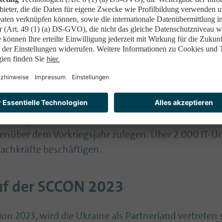
 sticht die Ukraine hervor. Mit Platz 24 im globalen
Kanada, Luxemburg und Südkorea. Im Index für digita
Ländern und etabliert sich damit als führendes Land 
 führenden Ländern weltweit beim kontaktlosen Bez
ch den Krieg bleibt die ukrainische IT-Branche ein 
nche Exporteinnahmen in Höhe von 7,3 Milliarden Dol
genüber dem Vorkriegsjahr zulegen. Über 2.000 IT-U
-Fachkräfte beschäftigen.
auf der SCCON 2023
n 2023, wird die Ukraine als Partnerland vertreten 