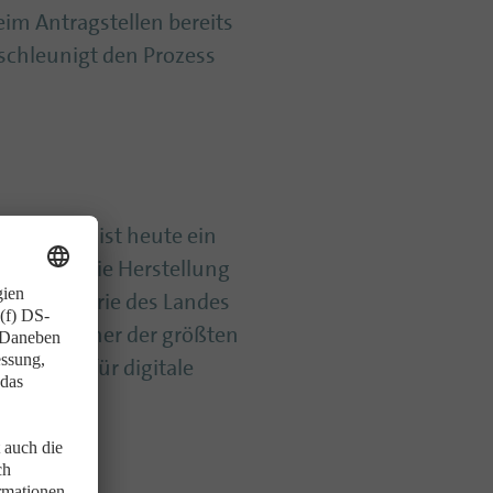
im Antragstellen bereits
schleunigt den Prozess
. Das Land ist heute ein
gen und die Herstellung
portindustrie des Landes
-Sektor einer der größten
isterium für digitale