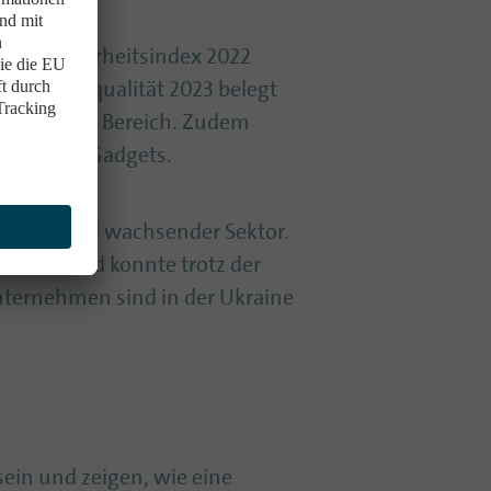
 Cybersicherheitsindex 2022
le Lebensqualität 2023 belegt
im digitalen Bereich. Zudem
ahlen mit Gadgets.
stabiler und wachsender Sektor.
lar ein und konnte trotz der
nternehmen sind in der Ukraine
sein und zeigen, wie eine