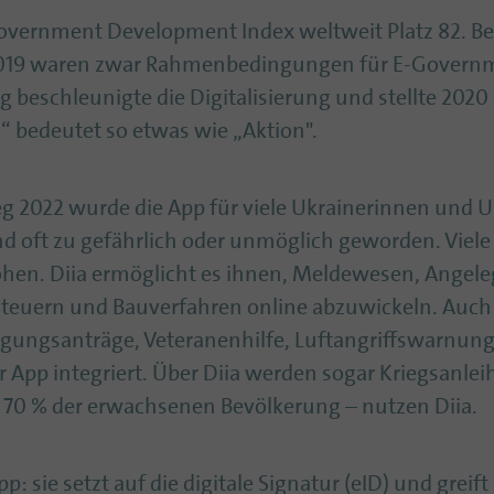
overnment Development Index weltweit Platz 82. Bei
2019 waren zwar Rahmenbedingungen für E-Govern
 beschleunigte die Digitalisierung und stellte 2020 
 bedeutet so etwas wie „Aktion".
g 2022 wurde die App für viele Ukrainerinnen und U
nd oft zu gefährlich oder unmöglich geworden. Vie
lohen. Diia ermöglicht es ihnen, Meldewesen, Angel
Steuern und Bauverfahren online abzuwickeln. Auch
igungsanträge, Veteranenhilfe, Luftangriffswarnun
App integriert. Über Diia werden sogar Kriegsanleih
 70 % der erwachsenen Bevölkerung – nutzen Diia.
: sie setzt auf die digitale Signatur (eID) und greift