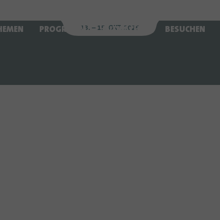
Datum der Veranstaltung
:
13. – 15. OKT. 2026
HEMEN
PROGRAMM
MITMACHEN
BESUCHEN