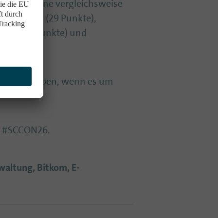
ukturen eine vergleichsweise
 Thüringen (29 Punkte),
tein (38 Punkte) und
oben zu geben, wenn es um
er #SCCON26.
waltung, Bitkom, E-