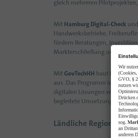
gleich mehreren Pilotprojekten,
Mit
Hamburg Digital-Check
un
Handwerksbetriebe, Freiberufle
fördern Beratungen, Investitio
Markterschließung und IT-Siche
Mit
GovTechHH
baut Hamburg d
aus. Das Programm identifizier
digitalen Lösungen von Start-
begleitete Umsetzungsphasen er
Ländliche Regionen im N