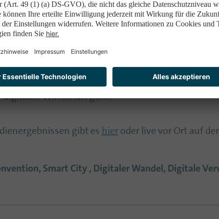
desländer mit gering ausgeprägten städtischen Str
tegorie digitale Wirtschaft auf. So liegen die Länder
nkte), Sachsen-Anhalt (37 Punkte, Schleswig-Hols
t unter dem Gesamtdurchschnitt des Rankings.
Bundesländern scheint es demnach noch Luft nach 
digitalen Wirtschaft geht.
dienergebnissen gibt es
hier
oder live vor Ort auf d
vention, Smart City , Digitaler Wandel, Digitale Ver