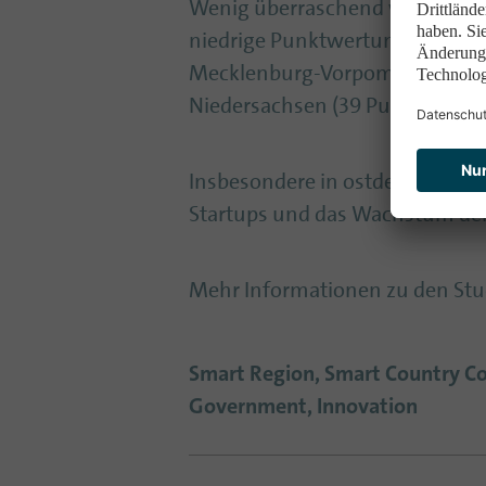
Wenig überraschend weisen Bun
niedrige Punktwertung in der Ka
Mecklenburg-Vorpommern (30 Pu
Niedersachsen (39 Punkte) wei
Insbesondere in ostdeutschen 
Startups und das Wachstum der 
Mehr Informationen zu den Stu
Smart Region, Smart Country Con
Government, Innovation