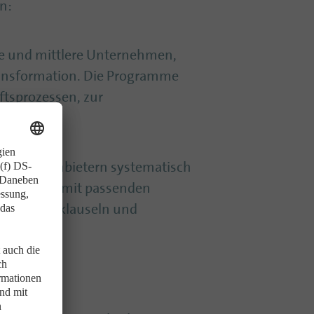
n:
e und mittlere Unternehmen,
Transformation. Die Programme
ftsprozessen, zur
ativen Anbietern systematisch
 bringt sie mit passenden
erimentierklauseln und