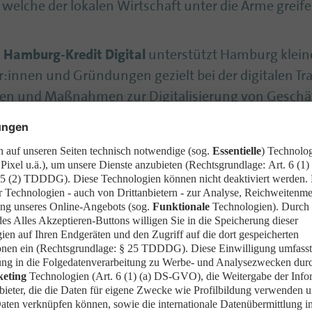
 welche der lokalen Wirtschaft unter die Arme greife
d
Hamburg-Kredit Digital
unterstützt Hamburg klein
r:innen und Gründungen gezielt bei der digitalen 
nen und Maßnahmen zur Digitalisierung von Geschä
rheit.
ie Zusammenarbeit zwischen Verwaltung und innov
t konkrete Problemstellungen in der Verwaltung und
ups und Unternehmen zusammen. Pilotprojekte, Exp
leichtern den Praxiseinsatz neuer Technologien.
achteil