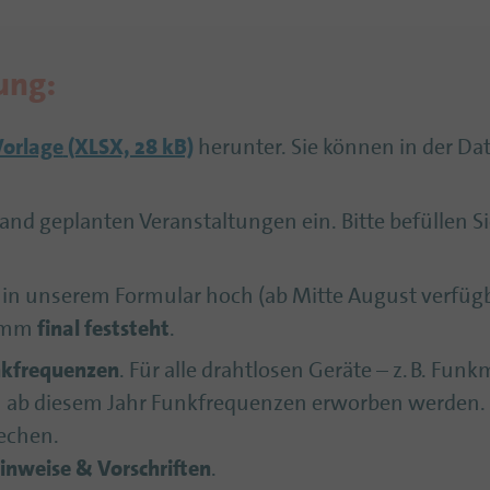
ung:
Vorlage
(XLSX, 28 kB)
herunter. Sie können in der Da
tand geplanten Veranstaltungen ein. Bitte befüllen Si
e in unserem Formular hoch (ab Mitte August verfügb
ramm
final feststeht
.
kfrequenzen
. Für alle drahtlosen Geräte – z. B. Fun
n ab diesem Jahr Funkfrequenzen erworben werden.
echen.
inweise & Vorschriften
.