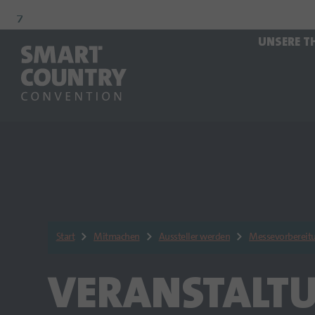
Zur
Zur
Zum
UNSERE T
Navigation
Suche
Hauptinhalt
Start
Mitmachen
Aussteller werden
Messevorbereit
VERANSTALT