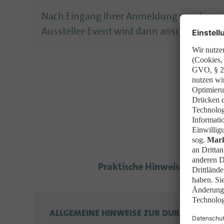
Nach Eingang Ihrer Anmeldung werden wir
Aussteller-Event wird dann anschließen
Hi
Praktische Hinweise zur Durc
ALLGEMEINE HINWEISE ZUR DURCHFÜHRU