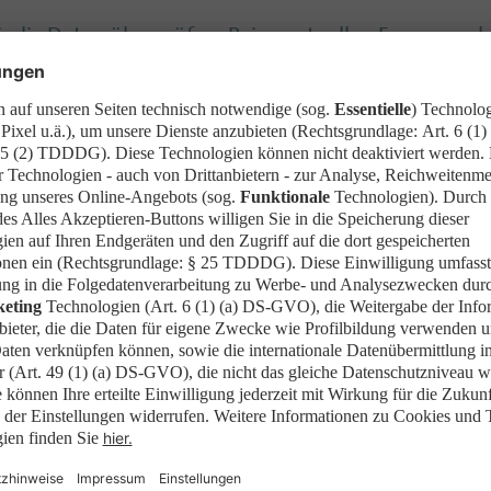
 die Daten überprüfen. Bei eventuellen Fragen mel
d in unser Programm aufgenommen.
nweise & Vorschrif
hführung von Veranstaltungen am Stand haben wir f
NG VON VERANSTALTUNGEN AM STAND