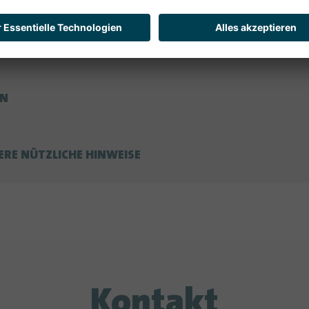
N FUNKBASIERTEN GERÄTEN
EN
UR SERVICEFIRMEN UND WEITERE NÜTZLICHE HINWEISE
Kontakt