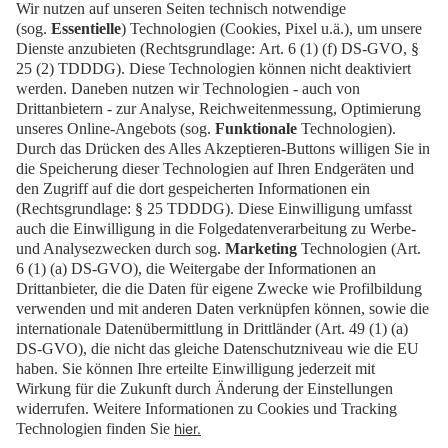
Wird das Ticket-Widget nicht angezeigt? Dann
buchen Sie Ihr Ticket direkt über
diesen Link!
Tickets
Newsblog
EN
Kontakt
FAQ
Downloads
Newsletter
Impressum
Datenschutz
Cookies
Erklärung zur Barrierefreiheit
Barrierefrei