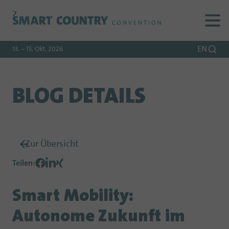
Zur
Zur
Zum
Navigation
Suche
Hauptinhalt
EN
13. – 15. Okt. 2026
BLOG DETAILS
Zur Übersicht
Teilen
:
Smart Mobility:
Autonome Zukunft im