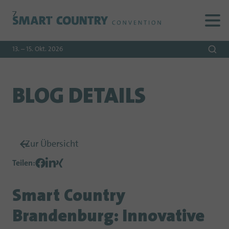
Zur
Zur
Zum
Navigation
Suche
Hauptinhalt
13. – 15. Okt. 2026
BLOG DETAILS
Zur Übersicht
Teilen
:
Smart Country
Brandenburg: Innovative