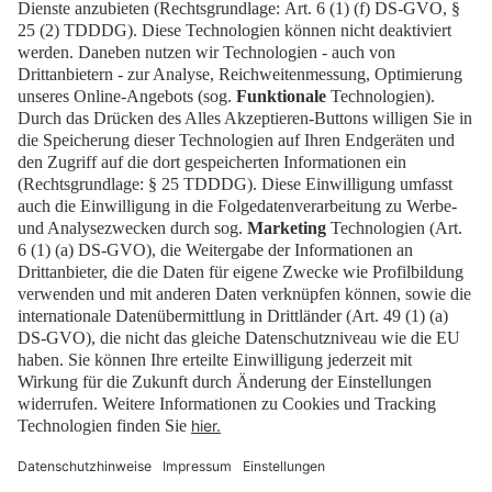
Wird das Ticket-Widget nicht angezeigt? Dann
buchen Sie Ihr Ticket direkt über
diesen Link!
Tickets
Newsblog
Kontakt
FAQ
Downloads
Newsletter
Impressum
Datenschutz
Cookies
Erklärung zur Barrierefreiheit
Barrierefrei