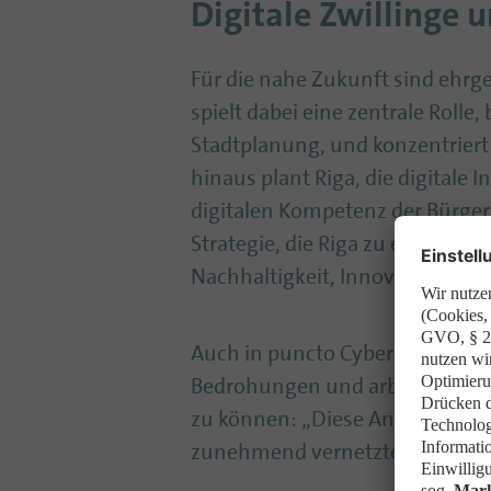
Digitale Zwillinge 
Für die nahe Zukunft sind ehrge
spielt dabei eine zentrale Rolle
Stadtplanung, und konzentriert 
hinaus plant Riga, die digitale
digitalen Kompetenz der Bürger 
Strategie, die Riga zu einem Vo
Nachhaltigkeit, Innovation und S
Auch in puncto Cybersicherheit 
Bedrohungen und arbeitet mit E
zu können: „Diese Ansätze werd
zunehmend vernetzten städtisc