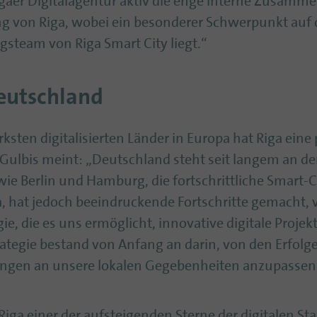
 Rigaer Digitalagentur aktiv die enge interne Zusamm
g von Riga, wobei ein besonderer Schwerpunkt auf 
gsteam von Riga Smart City liegt.“
Deutschland
rksten digitalisierten Länder in Europa hat Riga ein
 Gulbis meint: „Deutschland steht seit langem an der
wie Berlin und Hamburg, die fortschrittliche Smart
a, hat jedoch beeindruckende Fortschritte gemacht, 
gie, die es uns ermöglicht, innovative digitale Proje
ategie bestand von Anfang an darin, von den Erfolg
sungen an unsere lokalen Gegebenheiten anzupassen
st Riga einer der aufsteigenden Sterne der digitalen