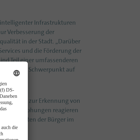
ntelligenter Infrastrukturen
 zur Verbesserung der
ualität in der Stadt. „Darüber
Services und die Förderung der
sind Teil einer umfassenderen
l, wobei der Schwerpunkt auf
erte Systeme zur Erkennung von
 Cyber-Bedrohungen reagieren
uch die Daten der Bürger im