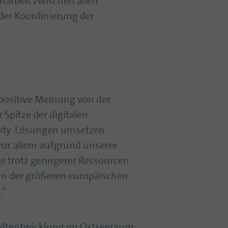
enarbeit zwischen allen
der Koordinierung der
e positive Meinung von der
 Spitze der digitalen
-City-Lösungen umsetzen.
vor allem aufgrund unserer
kte trotz geringerer Ressourcen
en der größeren europäischen
."
 Stadtentwicklung im Ostseeraum.