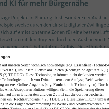
und KI für mehr Bürgernähe
izige Projekte in Planung. Insbesondere der Ausbau i
, beispielsweise durch den Einsatz digitaler Zwillinge
sich auf emissionsarme Zonen für eine bessere Luftq
 Interaktion mit den Bürgern durch den Ausbau von E-
zu verbessern“, betont Arnis Gulbis. Diese Projekte 
rreiter in der digitalen Stadtentwicklung machen sol
icherheit liegt.
ist Riga gut aufgestellt: Die Stadt setzt auf KI-basi
U-Partnern an Projekten, um im Notfall besser auf
en dazu beitragen, sowohl öffentliche Dienste als a
hen Ökosystem zu schützen“, betont Gulbis.