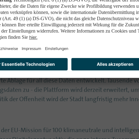
Leitmotiv
adtentwicklung in Riga ist die Nachhaltigkeit: Du
rgie und Verkehr optimiert werden. Ein zentraler As
tadtverwaltung, Start-ups und Forschungseinrich
, die sowohl von Experten als auch von Bürgern als
te Ablage für all diese Daten entwickelt. Tausende v
sdaten zu - die Plattform wird derzeit erweitert, 
litik der Offenheit wird der Stadt langfristig mehr I
der EU-Mission für 100 klimaneutrale und intelligen