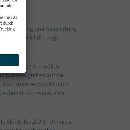
rch die Nutzung und Auswertung
pekt dabei ist die enge
tungen.
 sehr benutzerfreundlich
on Nutzern greifen auf die
um noch mehr wertvolle Daten
nnovation und Investitionen
te Städte bis 2030. "Um diese