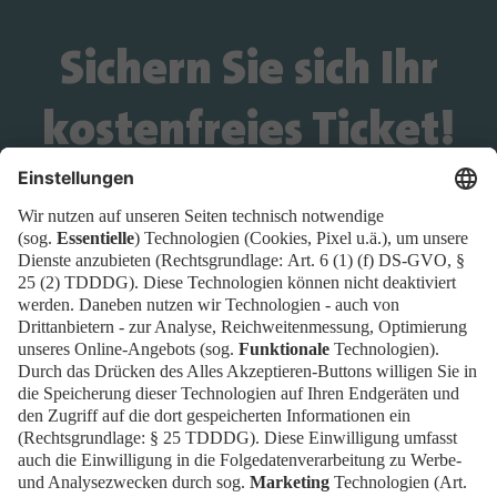
Sichern Sie sich Ihr
kostenfreies Ticket!
Wird das Ticket-Widget nicht angezeigt? Dann
buchen Sie Ihr Ticket direkt über
diesen Link!
Tickets
Newsblog
EN