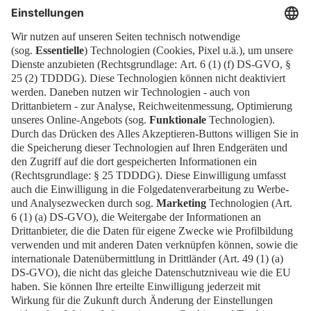
kostenfreies Ticket!
Wird das Ticket-Widget nicht angezeigt? Dann
buchen Sie Ihr Ticket direkt über
diesen Link!
Tickets
Newsblog
Kontakt
FAQ
Downloads
Newsletter
Impressum
Datenschutz
Cookies
Erklärung zur Barrierefreiheit
Barrierefrei