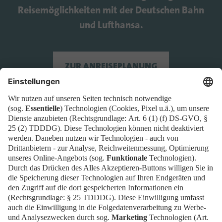
Reisemöglichkeiten mit der Deutschen Bahn
und Lufthansa.
ZUR ANREISEPLANUNG
Tickets
Newsblog
EN
Kontakt
FAQ
Downloads
Newsletter
Impressum
Datenschutz
Cookies
Erklärung zur Barrierefreiheit
Barrierefrei